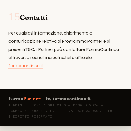
15
Contatti
Per qualsiasi informazione, chiarimento o
comunicazione relativa al Programma Partner e ai
presenti T&C, il Partner può contattare FormaContinua
attraverso i canali indicati sul sito ufficiale:
formacontinua.it
.
Forma
Partner
— by formacontinua.it
TERMINI E CONDIZIONI V1.0 — MAGGIO 2026 —
FORMACONTINUA S.R.L. — P.IVA 06288620658 — TUTTI
I DIRITTI RISERVATI