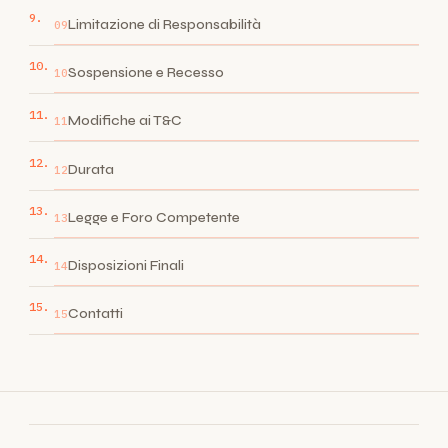
Limitazione di Responsabilità
09
Sospensione e Recesso
10
Modifiche ai T&C
11
Durata
12
Legge e Foro Competente
13
Disposizioni Finali
14
Contatti
15