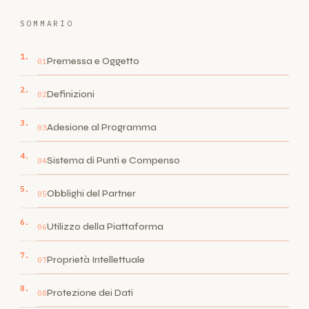
SOMMARIO
Premessa e Oggetto
01
Definizioni
02
Adesione al Programma
03
Sistema di Punti e Compenso
04
Obblighi del Partner
05
Utilizzo della Piattaforma
06
Proprietà Intellettuale
07
Protezione dei Dati
08